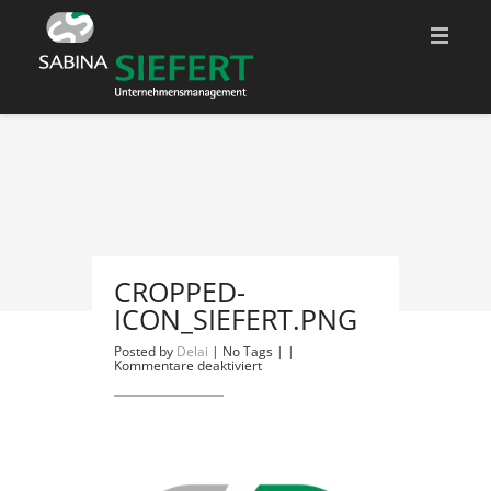
START
ÜBER MICH
QUALIFIKATIONEN
FACHBEREICHE
CROPPED-
ICON_SIEFERT.PNG
KONTAKT
Posted by
Delai
| No Tags | |
für
Kommentare deaktiviert
ADRESSE
cropped-
Icon_Siefert.png
WEBLINKS