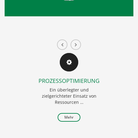
PROZESSOPTIMIERUNG
BUSI
Ein überlegter und
Mitarb
zielgerichteter Einsatz von
zen
Ressourcen …
M
Mehr