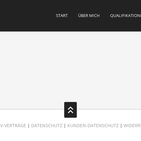
START
ÜBER MICH
QUALIFIKATION
AV-VERTRÄGE
|
DATENSCHUTZ
|
KUNDEN-DATENSCHUTZ
|
WIDERR