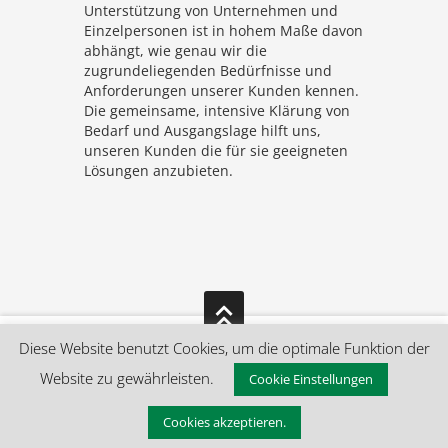
Unterstützung von Unterneh­men und
Einzelpersonen ist in hohem Maße davon
abhängt, wie genau wir die
zugrundeliegenden Bedürfnisse und
Anforderungen unserer Kunden kennen.
Die gemeinsame, intensive Klärung von
Bedarf und Ausgangslage hilft uns,
unseren Kunden die für sie geeigneten
Lösungen anzubieten.
Diese Website benutzt Cookies, um die optimale Funktion der
IMPRESSUM
|
AV-VERTRÄGE
|
Website zu gewährleisten.
Cookie Einstellungen
DATENSCHUTZ
|
KUNDEN-DATENSCHUTZ
|
WIDERRUFSBELEHRUNG
Cookies akzeptieren.